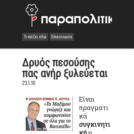
Τι παίζει εδώ
Επικοινωνία
Δρυός πεσούσης
πας ανήρ ξυλεύεται
23.1.10
Είναι
πραγματι
κά
συγκινητι
κή
η