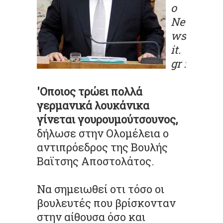
ο
Ne
ws
it.
gr
:
'
Οποιος
τρώει πολλά
γερμανικά λουκάνικα
γίνεται
γουρουμούτσουνος
,
δήλωσε στην Ολομέλεια ο
αντιπρόεδρος της Βουλής
Βαϊτσης
Αποστολάτος.
Να σημειωθεί
οτι
τόσο οι
βουλευτές που βρίσκονταν
στην αίθουσα όσο και