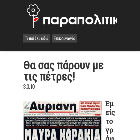
Τι παίζει εδώ
Επικοινωνία
Θα σας πάρουν με
τις πέτρες!
3.3.10
Εμ
είς
το
γρ
άφ