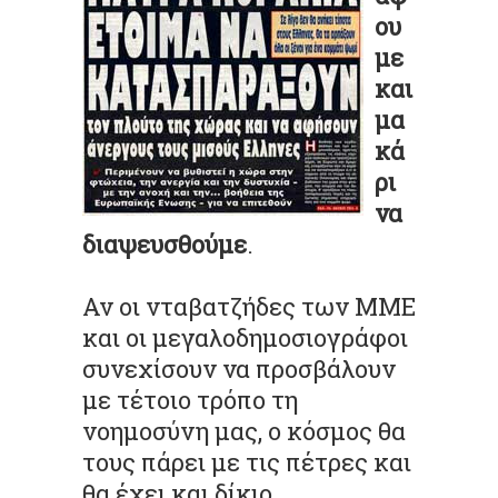
ου
με
και
μα
κά
ρι
να
διαψευσθούμε
.
Αν οι νταβατζήδες των ΜΜΕ
και οι μεγαλοδημοσιογράφοι
συνεχίσουν να προσβάλουν
με τέτοιο τρόπο τη
νοημοσύνη μας, ο κόσμος θα
τους πάρει με τις πέτρες και
θα έχει και δίκιο.