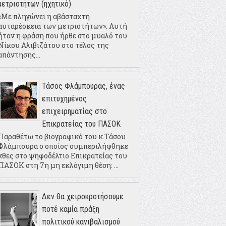
μετριοτήτων (ηχητικό)
«Με πληγώνει η αβάσταχτη
αυταρέσκεια των μετριοτήτων». Αυτή
ήταν η φράση που ήρθε στο μυαλό του
Νίκου Αλιβιζάτου στο τέλος της
απάντησης...
Τάσος Φλάμπουρας, ένας
επιτυχημένος
επιχειρηματίας στο
Επικρατείας του ΠΑΣΟΚ
Παραθέτω το βιογραφικό του κ.Τάσου
Φλάμπουρα ο οποίος συμπεριλήφθηκε
χθες στο ψηφοδέλτιο Επικρατείας του
ΠΑΣΟΚ στη 7η μη εκλόγιμη θέση: ...
Δεν θα χειροκροτήσουμε
ποτέ καμία πράξη
πολιτικού κανιβαλισμού