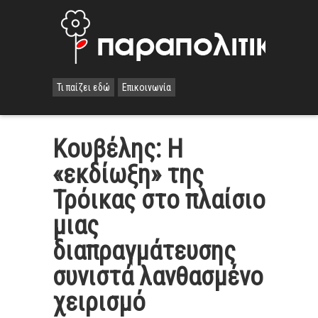
Τι παίζει εδώ
Επικοινωνία
Κουβέλης: Η
«εκδίωξη» της
Τρόικας στo πλαίσιo
μιας
διαπραγμάτευσης
συνιστά λανθασμένο
χειρισμό