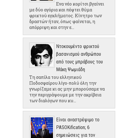
Ενα νέο κορίτσι βγαίνει
με δύο αγόρια και πέφτει θύμα
φρικτού εγκλήματος. Κίνητρο των
δραστών ήταν, όπως φαίνεται, η
απόρριψη και στην ε...
Ντοκουμέντο φρικτού
βασανισμού ανθρώπου
από τους μπράβους του
Μάκη Ψωμιάδη
Τη σαπίλα του ελληνικού
Ποδοσφαίρου λίγο-πολύ όλη την
γνωρίζαμε κι ας μην μπορούσαμε να
την περιγράψουμε με την ακρίβεια
των διαλόγων που κυ...
Είναι αναστρέψιμο το
PASOKification; 6
σημειώσεις για τον