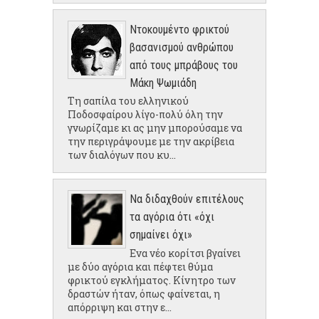
Ντοκουμέντο φρικτού
βασανισμού ανθρώπου
από τους μπράβους του
Μάκη Ψωμιάδη
Τη σαπίλα του ελληνικού
Ποδοσφαίρου λίγο-πολύ όλη την
γνωρίζαμε κι ας μην μπορούσαμε να
την περιγράψουμε με την ακρίβεια
των διαλόγων που κυ...
Να διδαχθούν επιτέλους
τα αγόρια ότι «όχι
σημαίνει όχι»
Ενα νέο κορίτσι βγαίνει
με δύο αγόρια και πέφτει θύμα
φρικτού εγκλήματος. Κίνητρο των
δραστών ήταν, όπως φαίνεται, η
απόρριψη και στην ε...