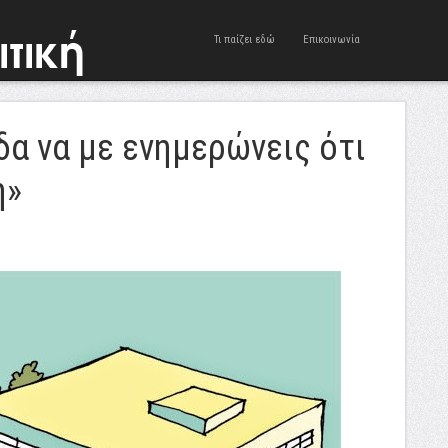
Τι παίζει εδώ
Επικοινωνία
δα να με ενημερώνεις ότι
η»