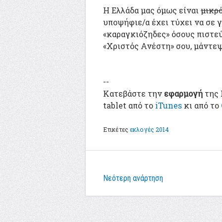
Η Ελλάδα μας όμως είναι
μικρ
υποψήφιε/α έχει τύχει να σε 
«καραγκιόζηδες» όσους πιστεύ
«Xριστός Ανέστη» σου, μάντεψε
--
Κατεβάστε την
εφαρμογή
της 
tablet από το
iTunes
κι από το
Ετικέτες
εκλογές 2014
Νεότερη ανάρτηση