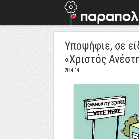
Υποψήφιε, σε εί
«Χριστός Ανέστ
20.4.14