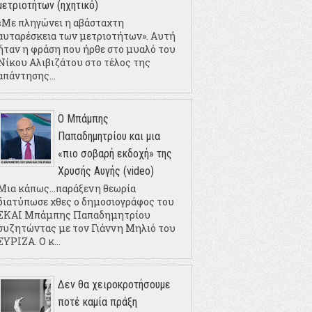
μετριοτήτων (ηχητικό)
«Με πληγώνει η αβάσταχτη
αυταρέσκεια των μετριοτήτων». Αυτή
ήταν η φράση που ήρθε στο μυαλό του
Νίκου Αλιβιζάτου στο τέλος της
απάντησης...
Ο Μπάμπης
Παπαδημητρίου και μια
«πιο σοβαρή εκδοχή» της
Χρυσής Αυγής (video)
Μια κάπως...παράξενη θεωρία
διατύπωσε χθες ο δημοσιογράφος του
ΣΚΑΙ Μπάμπης Παπαδημητρίου
συζητώντας με τον Γιάννη Μηλιό του
ΣΥΡΙΖΑ. Ο κ...
Δεν θα χειροκροτήσουμε
ποτέ καμία πράξη