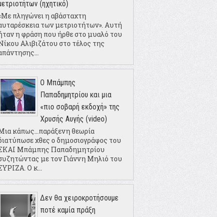
μετριοτήτων (ηχητικό)
«Με πληγώνει η αβάσταχτη
αυταρέσκεια των μετριοτήτων». Αυτή
ήταν η φράση που ήρθε στο μυαλό του
Νίκου Αλιβιζάτου στο τέλος της
απάντησης...
Ο Μπάμπης
Παπαδημητρίου και μια
«πιο σοβαρή εκδοχή» της
Χρυσής Αυγής (video)
Μια κάπως...παράξενη θεωρία
διατύπωσε χθες ο δημοσιογράφος του
ΣΚΑΙ Μπάμπης Παπαδημητρίου
συζητώντας με τον Γιάννη Μηλιό του
ΣΥΡΙΖΑ. Ο κ...
Δεν θα χειροκροτήσουμε
ποτέ καμία πράξη