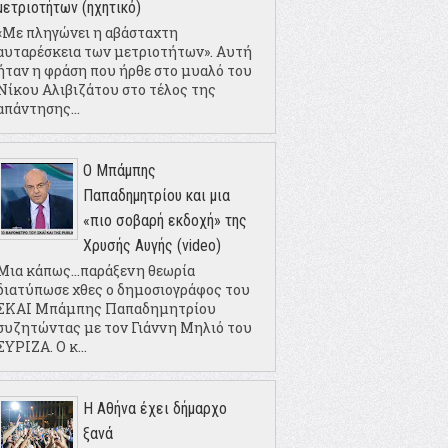
μετριοτήτων (ηχητικό)
«Με πληγώνει η αβάσταχτη
αυταρέσκεια των μετριοτήτων». Αυτή
ήταν η φράση που ήρθε στο μυαλό του
Νίκου Αλιβιζάτου στο τέλος της
απάντησης...
Ο Μπάμπης
Παπαδημητρίου και μια
«πιο σοβαρή εκδοχή» της
Χρυσής Αυγής (video)
Μια κάπως...παράξενη θεωρία
διατύπωσε χθες ο δημοσιογράφος του
ΣΚΑΙ Μπάμπης Παπαδημητρίου
συζητώντας με τον Γιάννη Μηλιό του
ΣΥΡΙΖΑ. Ο κ...
Η Αθήνα έχει δήμαρχο
ξανά