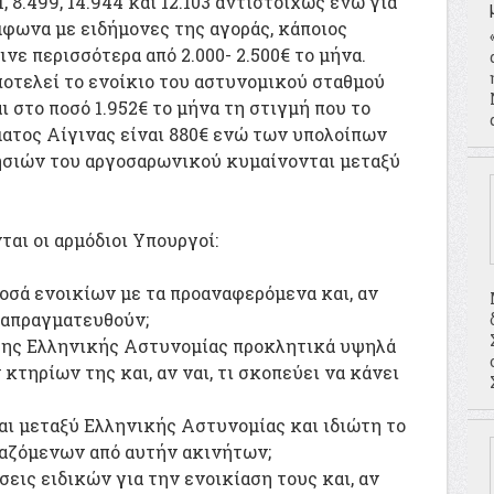
, 8.499, 14.944 και 12.103 αντιστοίχως ενώ για
φωνα με ειδήμονες της αγοράς, κάποιος
ινε περισσότερα από 2.000- 2.500€ το μήνα.
οτελεί το ενοίκιο του αστυνομικού σταθμού
ι στο ποσό 1.952€ το μήνα τη στιγμή που το
ατος Αίγινας είναι 880€ ενώ των υπολοίπων
σιών του αργοσαρωνικού κυμαίνονται μεταξύ
αι οι αρμόδιοι Υπουργοί:
ποσά ενοικίων με τα προαναφερόμενα και, αν
διαπραγματευθούν;
της Ελληνικής Αστυνομίας προκλητικά υψηλά
τηρίων της και, αν ναι, τι σκοπεύει να κάνει
αι μεταξύ Ελληνικής Αστυνομίας και ιδιώτη το
ιαζόμενων από αυτήν ακινήτων;
εις ειδικών για την ενοικίαση τους και, αν