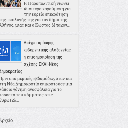
Η Παραπολιτική νιώθει
ιδιαίτερα χαρούμενη για
την ευρεία επικράτηση
της...επιλογής της για τον δήμο της
Αθήνας, μιας και ο Κώστας Μπακογ...
Δείγμα πρόωρης
κυβερνητικής αλαζονείας
η επισημοποίηση της
σχέσης ΣΚΑΙ-Νέας
Δημοκρατίας
Πριν από μερικές εβδομάδες, όταν και
στη Νέα Δημοκρατία επικρατούσε μια
κάποια γόνιμη ανασφάλεια για το
ποσοστό του κόμματος στις
Ευρωεκλ...
Αρχείο