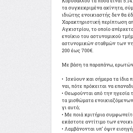
Κορυδαλλού τα ποσά είναι 5.141
τα συγκεκριμένα ακίνητα, σύμ
ιδιώτης ενοικιαστής δεν θα έδ
Χαρακτηριστική περίπτωση απ
Αγκιστρίου, το οποίο ανέρχετα
ενοίκιο του αστυνομικού τμήμ
αστυνομικών σταθμών των νη
200 έως 700€.
Με βάση τα παραπάνω, ερωτώντ
•
Ισχύουν και σήμερα τα ίδια 
ναι, πότε πρόκειται να επανα
•
Θεωρούνται από την ηγεσία 
τα μισθώματα ενοικιαζόμενων κ
γι αυτό;
•
Με ποιά κριτήρια συμφωνείτ
εκάστοτε αντίτιμο των ενοικ
•
Λαμβάνονται υπ’ όψιν εισηγήσ