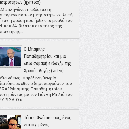
μετριοτήτων (ηχητικό)
«Με πληγώνει η αβάσταχτη
αυταρέσκεια των μετριοτήτων». Αυτή
ήταν η φράση που ήρθε στο μυαλό του
Νίκου Αλιβιζάτου στο τέλος της
απάντησης...
Ο Μπάμπης
Παπαδημητρίου και μια
«πιο σοβαρή εκδοχή» της
Χρυσής Αυγής (video)
Μια κάπως...παράξενη θεωρία
διατύπωσε χθες ο δημοσιογράφος του
ΣΚΑΙ Μπάμπης Παπαδημητρίου
συζητώντας με τον Γιάννη Μηλιό του
ΣΥΡΙΖΑ. Ο κ...
Τάσος Φλάμπουρας, ένας
επιτυχημένος