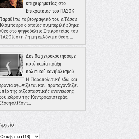
επιχειρηματίας στο
Επικρατείας του ΠΑΣΟΚ
Παραθέτω το βιογραφικό του κ.Τάσου
Φλάμπουρα ο οποίος συμπεριλήφθηκε
χθες στο ψηφοδέλτιο Επικρατείας του
ΠΑΣΟΚ στη 7η μη εκλόγιμη θέση: ...
Δεν θα χειροκροτήσουμε
ποτέ καμία πράξη
πολιτικού κανιβαλισμού
Η Παραπολιτική εδώ και
χρόνια αγωνίζεται και...προπαγανδίζει
υπέρ της ριζοσπαστικής ανανέωσης
του χώρου της Κεντροαριστεράς.
Εξασφαλίζοντ...
Αρχείο