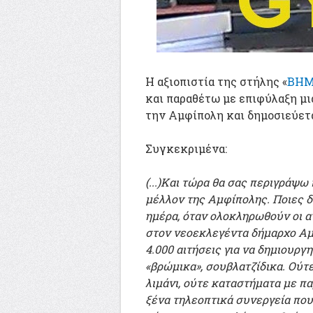
Η αξιοπιστία της στήλης «
ΒΗΜ
και παραθέτω με επιφύλαξη μ
την Αμφίπολη και δημοσιεύετα
Συγκεκριμένα:
(...)Και τώρα θα σας περιγράψω 
μέλλον της Αμφίπολης. Ποιες δ
ημέρα, όταν ολοκληρωθούν οι 
στον νεοεκλεγέντα δήμαρχο Αμ
4.000 αιτήσεις για να δημιουργ
«βρώμικα», σουβλατζίδικα. Ούτ
λιμάνι, ούτε καταστήματα με πα
ξένα τηλεοπτικά συνεργεία πο