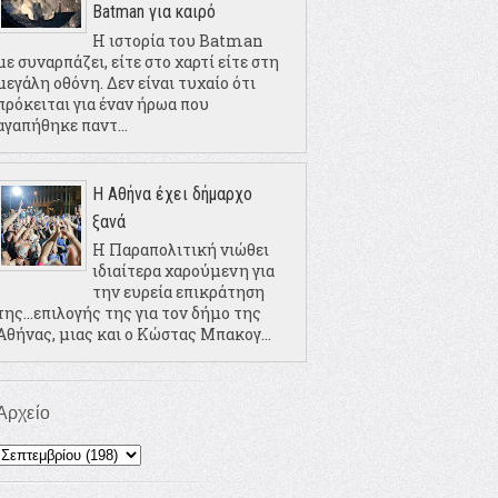
Batman για καιρό
Η ιστορία του Batman
με συναρπάζει, είτε στο χαρτί είτε στη
μεγάλη οθόνη. Δεν είναι τυχαίο ότι
πρόκειται για έναν ήρωα που
αγαπήθηκε παντ...
Η Αθήνα έχει δήμαρχο
ξανά
Η Παραπολιτική νιώθει
ιδιαίτερα χαρούμενη για
την ευρεία επικράτηση
της...επιλογής της για τον δήμο της
Αθήνας, μιας και ο Κώστας Μπακογ...
Αρχείο