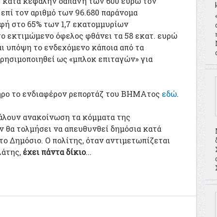
ν κατά κεφαλήν δαπάνη των 600 ευρώ τον
επί τον αριθμό των 96.680 παράνομα
φή στο 65% των 1,7 εκατομμυρίων
ο εκτιμώμενο όφελος φθάνει τα 58 εκατ. ευρώ
αι υπόψη το ενδεχόμενο κάποια από τα
χρησιμοποιηθεί ως «μπλοκ επιταγών» για
ρο το ενδιαφέρον ρεπορτάζ του ΒΗΜΑτος
εδώ
.
βγάλουν ανακοίνωση τα κόμματα της
ν θα τολμήσει να απευθυνθεί δημόσια κατά
ο Δημόσιο. Ο πολίτης, όταν αντιμετωπίζεται
άτης,
έχει πάντα δίκιο
...