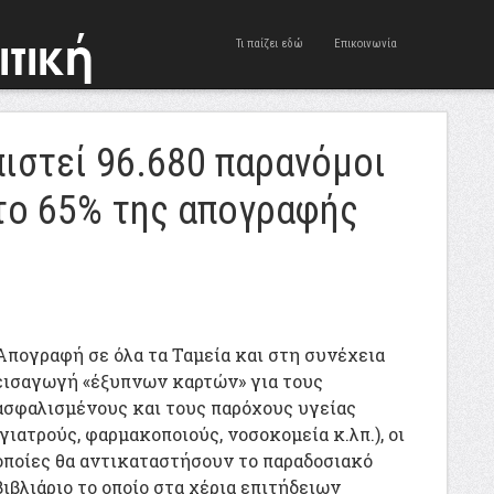
Τι παίζει εδώ
Επικοινωνία
ιστεί 96.680 παρανόμοι
το 65% της απογραφής
Απογραφή σε όλα τα Ταμεία και στη συνέχεια
εισαγωγή «έξυπνων καρτών» για τους
ασφαλισμένους και τους παρόχους υγείας
(γιατρούς, φαρμακοποιούς, νοσοκομεία κ.λπ.), οι
οποίες θα αντικαταστήσουν το παραδοσιακό
βιβλιάριο το οποίο στα χέρια επιτήδειων