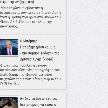
μετριοτήτων (ηχητικό)
«Με πληγώνει η αβάσταχτη
αυταρέσκεια των μετριοτήτων». Αυτή
ήταν η φράση που ήρθε στο μυαλό του
Νίκου Αλιβιζάτου στο τέλος της
απάντησης...
Ο Μπάμπης
Παπαδημητρίου και μια
«πιο σοβαρή εκδοχή» της
Χρυσής Αυγής (video)
Μια κάπως...παράξενη θεωρία
διατύπωσε χθες ο δημοσιογράφος του
ΣΚΑΙ Μπάμπης Παπαδημητρίου
συζητώντας με τον Γιάννη Μηλιό του
ΣΥΡΙΖΑ. Ο κ...
Αν δεν τα βρεις έτοιμα,
δεν μπορείς να είσαι ο