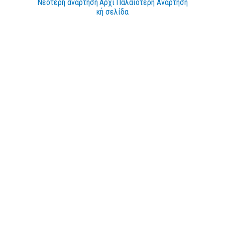
Νεότερη ανάρτηση
Αρχι
Παλαιότερη Ανάρτηση
κή σελίδα